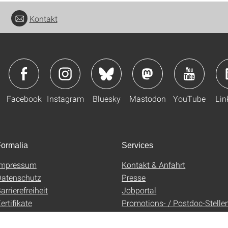
Kontakt
Facebook
Instagram
Bluesky
Mastodon
YouTube
Lin
ormalia
Services
Impressum
Kontakt & Anfahrt
atenschutz
Presse
arrierefreiheit
Jobportal
ertifikate
Promotions- / Postdoc-Stelle
AGB
Uni-Shop