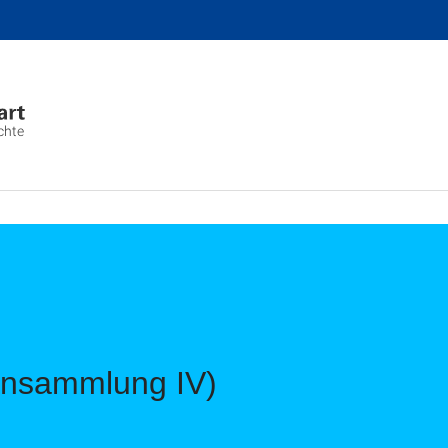
chte
ansammlung IV)