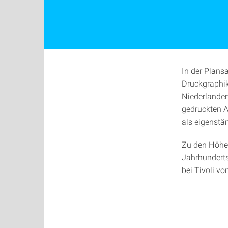
In der Plans
Druckgraphik
Niederlanden
gedruckten A
als eigenstän
Zu den Höhep
Jahrhunderts
bei Tivoli v