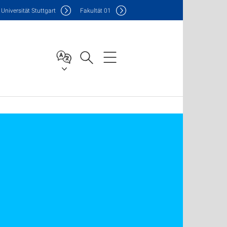
Uni
versität Stuttgart
F
akultät
01