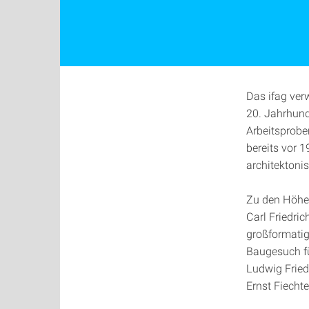
Das ifag ver
20. Jahrhun
Arbeitsprobe
bereits vor 
architektoni
Zu den Höhep
Carl Friedric
großformatig
Baugesuch fü
Ludwig Fried
Ernst Fiecht