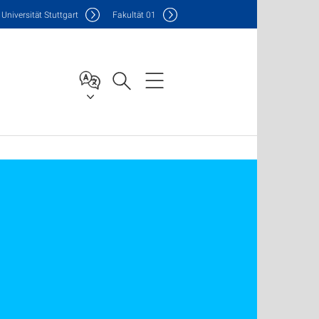
Uni
versität Stuttgart
F
akultät
01