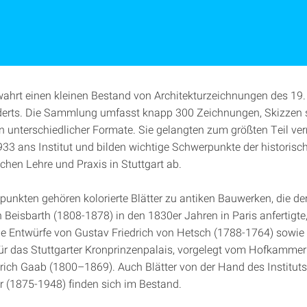
wahrt einen kleinen Bestand von Architekturzeichnungen des 19.
derts. Die Sammlung umfasst knapp 300 Zeichnungen, Skizzen 
n unterschiedlicher Formate. Sie gelangten zum größten Teil ve
1933 ans Institut und bilden wichtige Schwerpunkte der historisc
schen Lehre und Praxis in Stuttgart ab.
unkten gehören kolorierte Blätter zu antiken Bauwerken, die der
h Beisbarth (1808-1878) in den 1830er Jahren in Paris anfertigte
e Entwürfe von Gustav Friedrich von Hetsch (1788-1764) sowie
r das Stuttgarter Kronprinzenpalais, vorgelegt vom Hofkamme
rich Gaab (1800–1869). Auch Blätter von der Hand des Institut
er (1875-1948) finden sich im Bestand.