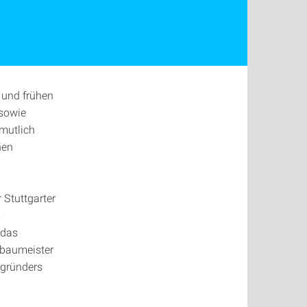
 und frühen
sowie
rmutlich
hen
 Stuttgarter
,
 das
rbaumeister
sgründers